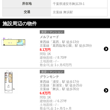
所在地
千葉県浦安市舞浜29-1
交通
京葉線 舞浜駅
施設周辺の物件
賃貸｜マンション
メルフォード
東西線「葛西」駅 徒歩13分
京葉線「葛西臨海公園」駅 徒歩28分
8.1万円
間取:
1K
建物面積:
- / 8.70坪
土地面積:
- / -
敷金/礼金:
1ヶ月/0万円
賃貸｜マンション
グランモンテ
東西線「浦安」駅 徒歩17分
京葉線「新浦安」駅 徒歩25分
京葉線「舞浜」駅 徒歩35分
6.8万円
間取:
1K
建物面積:
- / 6.27坪
土地面積:
- / -
敷金/礼金:
1ヶ月/1ヶ月