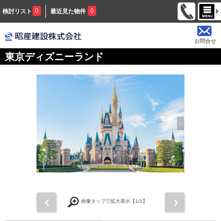
0
0
検討リスト
最近見た物件
お問合せ
東京ディズニーランド
前
次
画像タップで拡大表示【
1
/1】