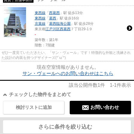
東西線
「
西葛西
」駅 徒歩13分
東西線
「
葛西
」駅 徒歩16分
京葉線
「
葛西臨海公園
」駅 徒歩28分
東京都
江戸川区
西葛西
７丁目29-1９
-
築年数：築1年
階数：7階建
ぜひ一度見ていただきたい、「サン・ヴェール」です！特徴的な外観と洗練され
た設計の内装を持つデザイナーズ(*´ω`*)
現在空室情報がありません。
サン・ヴェールへのお問い合わせはこちら
該当公開件数
1
件
1-1
件表示
チェックした物件をまとめて
検討リストに追加
お問い合わせ
さらに条件を絞り込む