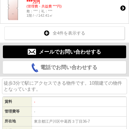
***
万円
(管理費・共益費 ***円)
敷：***｜礼：***
1階 / - / 142.41㎡
全4件を表示する
メールでお問い合わせする
電話でお問い合わせする
徒歩3分で駅にアクセスできる物件です。10階建ての物件
となっています。
賃料
-
管理費等
-
所在地
東京都江戸川区中葛西３丁目36-7