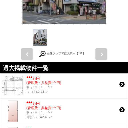
前
次
画像タップで拡大表示【
1
/1】
過去掲載物件一覧
***
万円
(管理費・共益費 ***円)
敷：***｜礼：***
- / - / 142.41㎡
***
万円
(管理費・共益費 ***円)
敷：***｜礼：***
1階 / - / 142.41㎡