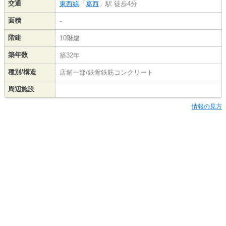
交通
東西線
「
葛西
」駅 徒歩4分
面積
-
階建
10階建
築年数
築32年
種別/構造
店舗一部/鉄骨鉄筋コンクリート
周辺施設
情報の見方