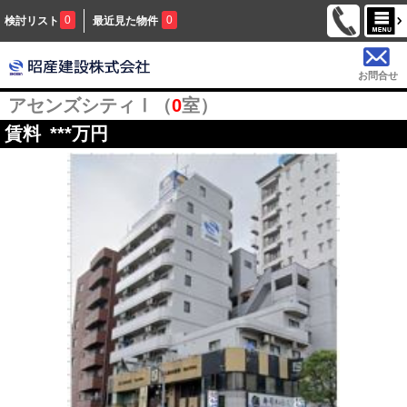
0
0
検討リスト
最近見た物件
お問合せ
アセンズシティⅠ（
0
室）
賃料
***
万円