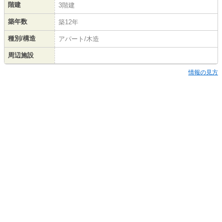
階建
3階建
築年数
築12年
種別/構造
アパート/木造
周辺施設
情報の見方