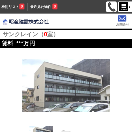
0
0
検討リスト
最近見た物件
お問合せ
サンクレイン（
0
室）
賃料
***
万円