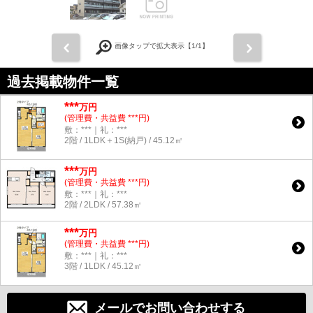
前
次
画像タップで拡大表示【
1
/1】
過去掲載物件一覧
***
万円
(管理費・共益費 ***円)
敷：***｜礼：***
2階 / 1LDK＋1S(納戸) / 45.12㎡
***
万円
(管理費・共益費 ***円)
敷：***｜礼：***
2階 / 2LDK / 57.38㎡
***
万円
(管理費・共益費 ***円)
敷：***｜礼：***
3階 / 1LDK / 45.12㎡
メールでお問い合わせする