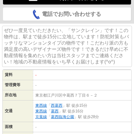
電話でお問い合わせする
ぜひ一度見ていただきたい、「サンクレイン」です！この
物件は、駅まで徒歩15分に立地しています！防犯対策もバ
ッチリなマンションタイプの物件です！こだわり派の方も
満足度の高いデザイナーズ物件です！できるだけ早めに不
動産情報を集めたい方は当社スタッフまでご連絡くださ
い！地域の不動産情報をいち早くお届けします(^o^)
賃料
-
管理費等
-
所在地
東京都江戸川区中葛西７丁目６－２
東西線
「
西葛西
」駅 徒歩15分
交通
東西線
「
葛西
」駅 徒歩16分
京葉線
「
葛西臨海公園
」駅 徒歩28分
面積
-