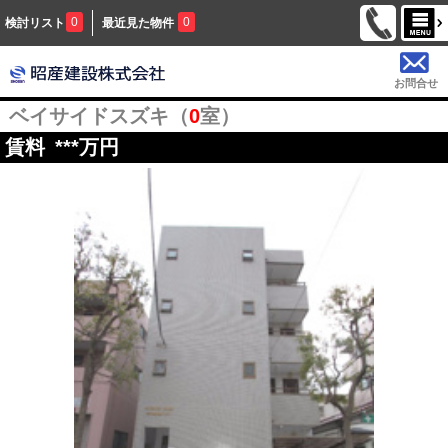
0
0
検討リスト
最近見た物件
お問合せ
ベイサイドスズキ（
0
室）
賃料
***
万円