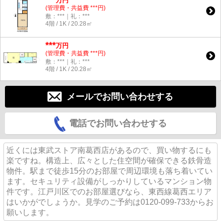
万円
(管理費・共益費 ***円)
敷：***｜礼：***
4階 / 1K / 20.28㎡
***
万円
(管理費・共益費 ***円)
敷：***｜礼：***
4階 / 1K / 20.28㎡
メールでお問い合わせする
電話でお問い合わせする
近くには東武ストア南葛西店があるので、買い物するにも
楽ですね。構造上、広々とした住空間が確保できる鉄骨造
物件。駅まで徒歩15分のお部屋で周辺環境も落ち着いてい
ます。セキュリティ設備がしっかりしているマンション物
件です。江戸川区でのお部屋選びなら、東西線葛西エリア
はいかがでしょうか。見学のご予約は0120-099-733からお
願いします。