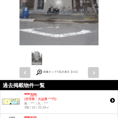
前
次
画像タップで拡大表示【
1
/1】
過去掲載物件一覧
***
万円
(管理費・共益費 ***円)
敷：***｜礼：***
3階 / 1K / 20.28㎡
***