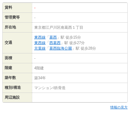
賃料
-
管理費等
-
所在地
東京都江戸川区南葛西１丁目
東西線
「
葛西
」駅 徒歩15分
交通
東西線
「
西葛西
」駅 徒歩27分
京葉線
「
葛西臨海公園
」駅 徒歩28分
面積
-
階建
4階建
築年数
築34年
種別/構造
マンション/鉄骨造
周辺施設
情報の見方