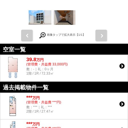
前
次
画像タップで拡大表示【
1
/1】
空室一覧
39.8
万
円
(管理費・共益費 33,000円)
敷：-｜礼：0ヶ月
1階 / 1R / 72.33㎡
過去掲載物件一覧
***
万円
(管理費・共益費 ***円)
敷：***｜礼：***
2階 / 1R / 27.47㎡
***
万円