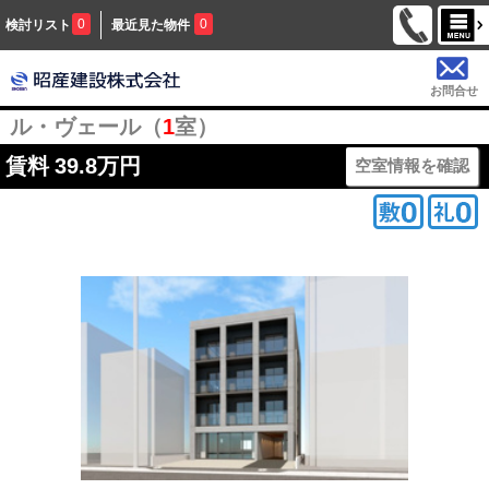
0
0
検討リスト
最近見た物件
お問合せ
ル・ヴェール（
1
室）
賃料
39.8万円
空室情報を確認