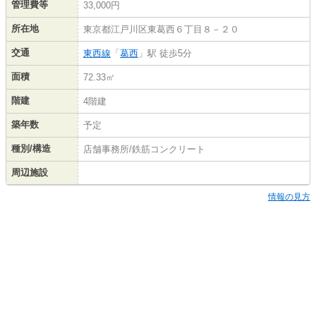
管理費等
33,000円
所在地
東京都江戸川区東葛西６丁目８－２０
交通
東西線
「
葛西
」駅 徒歩5分
面積
72.33㎡
階建
4階建
築年数
予定
種別/構造
店舗事務所/鉄筋コンクリート
周辺施設
情報の見方