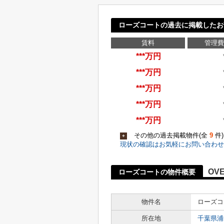
ローズコートの過去に掲載したお
賃料
管理費
***万円
***万円
***万円
***万円
***万円
その他の過去掲載物件(全
9
件
+
現状の確認はお気軽にお問い合わせ
OV
ローズコートの物件概要
物件名
ローズコ
所在地
千葉県浦