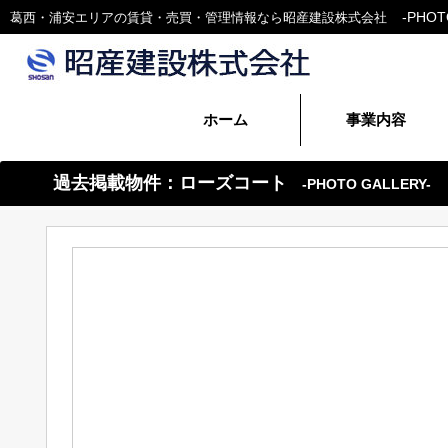
葛西・浦安エリアの賃貸・売買・管理情報なら昭産建設株式会社
ホーム
事業内容
賃貸管理
建設事業
過去掲載物件：ローズコート