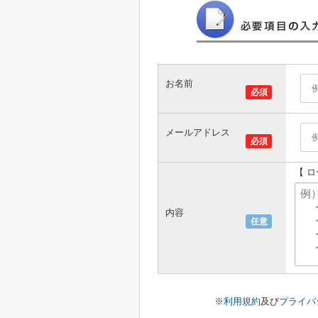
お名前
必須
メールアドレス
必須
【 
内容
任意
※
利用規約
及び
プライバ