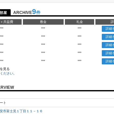
9
件
ARCHIVE
部屋
＋共益費
敷金
礼金
詳
***
***
***
詳細
***
***
***
詳細
***
***
***
詳細
***
***
***
詳細
***
***
***
詳細
)を見る
ください。
ERVIEW
ート
安市富士見１丁目１１－１６