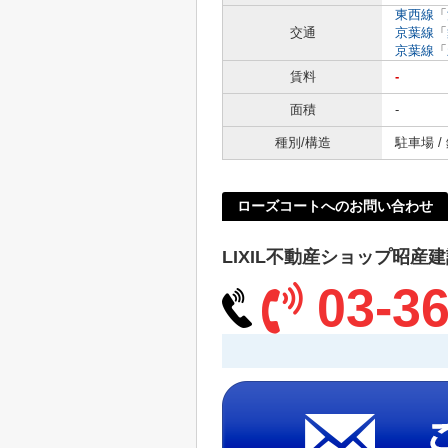
東西線
「
交通
京葉線
「
京葉線
「
賃料
-
面積
-
種別/構造
駐車場 /
ローズコートへのお問い合わせ
LIXIL不動産ショップ昭産
03-36