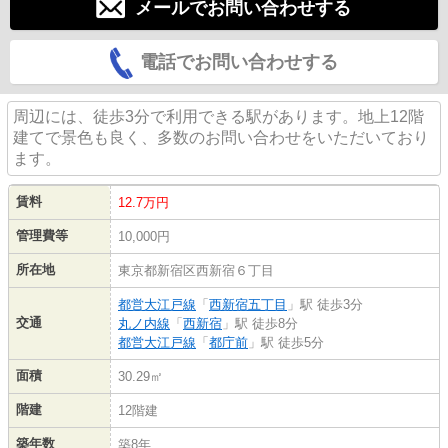
メールでお問い合わせする
電話でお問い合わせする
周辺には、徒歩3分で利用できる駅があります。地上12階
建てで景色も良く、多数のお問い合わせをいただいており
ます。
賃料
12.7万円
管理費等
10,000円
所在地
東京都新宿区西新宿６丁目
都営大江戸線
「
西新宿五丁目
」駅 徒歩3分
交通
丸ノ内線
「
西新宿
」駅 徒歩8分
都営大江戸線
「
都庁前
」駅 徒歩5分
面積
30.29㎡
階建
12階建
築年数
築8年