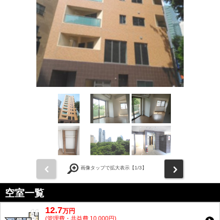
前
次
画像タップで拡大表示【
1
/3】
空室一覧
12.7
万
円
(管理費・共益費 10,000円)