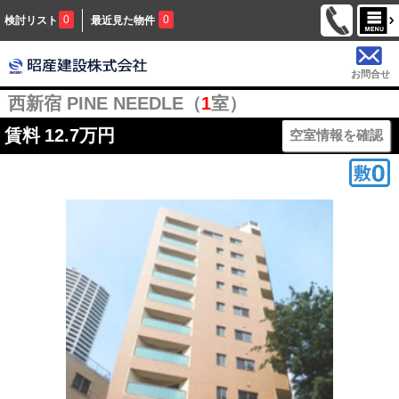
0
0
検討リスト
最近見た物件
お問合せ
西新宿 PINE NEEDLE（
1
室）
賃料
12.7万円
空室情報を確認