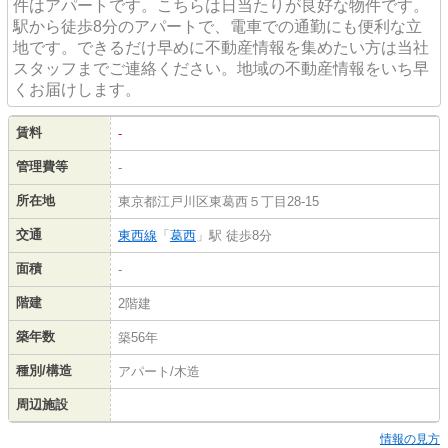
件はアパートです。こちらは日当たりが良好な物件です。
駅から徒歩8分のアパートで、電車での通勤にも便利な立
地です。できるだけ早めに不動産情報を集めたい方は当社
スタッフまでご連絡ください。地域の不動産情報をいち早
くお届けします。
賃料
-
管理費等
-
所在地
東京都江戸川区東葛西５丁目28-15
交通
東西線
「
葛西
」駅 徒歩8分
面積
-
階建
2階建
築年数
築56年
種別/構造
アパート/木造
周辺施設
情報の見方