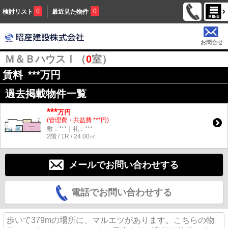
0
0
検討リスト
最近見た物件
お問合せ
Ｍ＆ＢハウスⅠ（
0
室）
賃料
***
万円
過去掲載物件一覧
***
万円
(管理費・共益費 ***円)
敷：***｜礼：***
2階 / 1R / 24.00㎡
メールでお問い合わせする
電話でお問い合わせする
歩いて379mの場所に、マルエツがあります。こちらの物