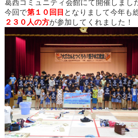
葛西コミュニティ会館にて
開催しまし
今回で
第１０回目
となりまして今年も
２３０人の方
が参加してくれました！