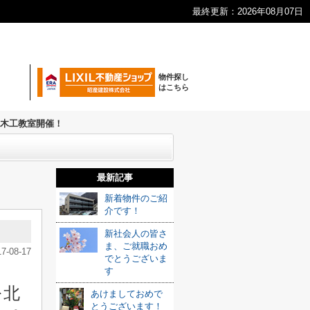
最終更新：2026年08月07日
物件探し
はこちら
木工教室開催！
最新記事
新着物件のご紹
介です！
新社会人の皆さ
ま、ご就職おめ
17-08-17
でとうございま
の
す
を北
あけましておめで
とうございます！