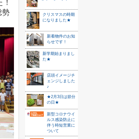
た！
総勢
クリスマスの時期
になりました★
新着物件のお知
らせです！
新学期始まりまし
た★
店頭イメージチ
ェンジしました
♪
★2月3日は節分
の日★
新型コロナウイ
ルス感染防止に
伴う時短営業に
ついて