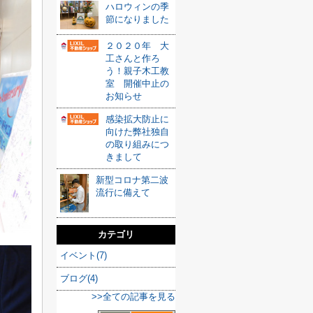
ハロウィンの季
節になりました
２０２０年 大
工さんと作ろ
う！親子木工教
室 開催中止の
お知らせ
感染拡大防止に
向けた弊社独自
の取り組みにつ
きまして
新型コロナ第二波
流行に備えて
カテゴリ
イベント(7)
ブログ(4)
>>全ての記事を見る