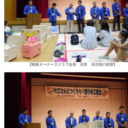
【昭産オーナーズクラブ会長 吉田 光次様の挨拶】