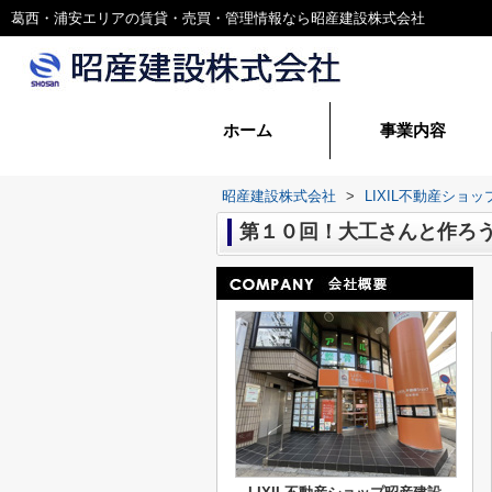
葛西・浦安エリアの賃貸・売買・管理情報なら昭産建設株式会社
ホーム
事業内容
賃貸管理
建設事業
昭産建設株式会社
>
LIXIL不動産シ
第１０回！大工さんと作ろ