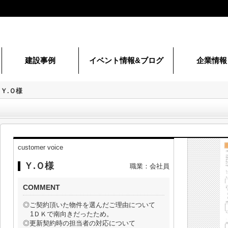
建設事例
イベント情報&ブログ
企業情報
代表挨拶
会社概要
Ｙ.Ｏ様
customer voice
Ｙ.Ｏ様
職業：会社員
COMMENT
◎ご契約頂いた物件を選んだご理由について
1ＤＫで南向きだったため。
◎更新契約時の担当者の対応について