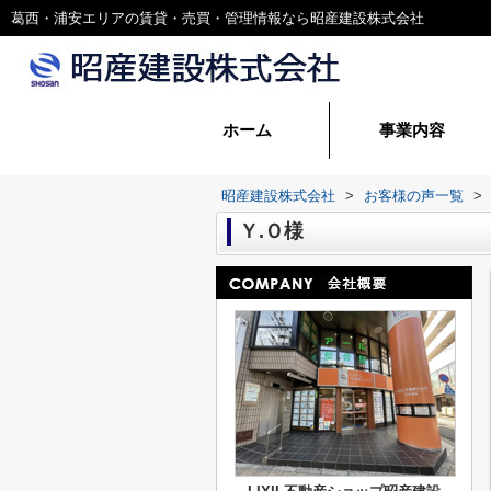
葛西・浦安エリアの賃貸・売買・管理情報なら昭産建設株式会社
ホーム
事業内容
賃貸管理
建設事業
昭産建設株式会社
>
お客様の声一覧
>
Ｙ.Ｏ様