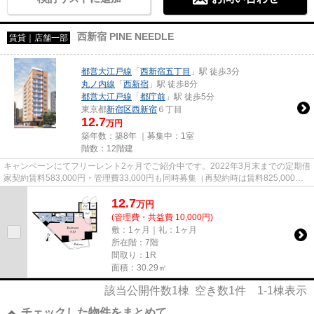
西新宿 PINE NEEDLE
賃貸｜店舗一部
都営大江戸線
「
西新宿五丁目
」駅 徒歩3分
丸ノ内線
「
西新宿
」駅 徒歩8分
都営大江戸線
「
都庁前
」駅 徒歩5分
東京都
新宿区
西新宿
６丁目
12.7
万円
築年数：築8年 ｜募集中：
1室
階数：12階建
キャンペーンにてフリーレント2ヶ月でご紹介中です。2022年3月末までの定期借
家契約賃料583,000円・管理費33,000円も同時募集（再契約時は賃料825,000円
となります）※定期借家契約はフ...
12.7
万
円
(管理費・共益費 10,000円)
敷：1ヶ月｜礼：1ヶ月
所在階：7階
間取り：1R
面積：30.29㎡
該当公開件数
1
棟 空き数
1
件
1-1
棟表示
チェックした物件をまとめて