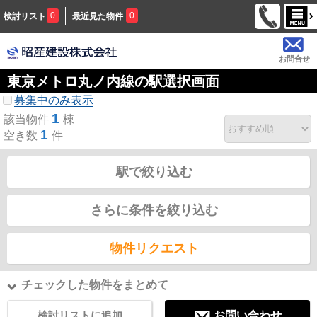
0
0
検討リスト
最近見た物件
お問合せ
東京メトロ丸ノ内線の駅選択画面
募集中のみ表示
1
該当物件
棟
1
空き数
件
駅で絞り込む
さらに条件を絞り込む
物件リクエスト
チェックした物件をまとめて
検討リストに追加
お問い合わせ