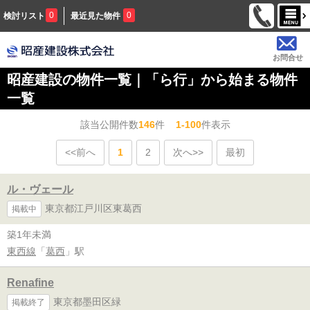
0
0
検討リスト
最近見た物件
お問合せ
昭産建設の物件一覧｜「ら行」から始まる物件
一覧
該当公開件数
146
件
1-100
件表示
<<前へ
1
2
次へ>>
最初
ル・ヴェール
東京都江戸川区東葛西
掲載中
築1年未満
東西線
「
葛西
」駅
Renafine
東京都墨田区緑
掲載終了