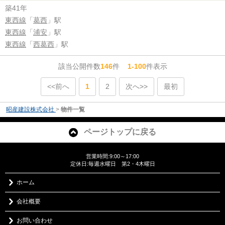
築41年
東西線
「
葛西
」駅
東西線
「
浦安
」駅
東西線
「
西葛西
」駅
該当公開件数
146
件
1-100
件表示
<<前へ
1
2
次へ>>
最初
昭産建設株式会社
>
物件一覧
ページトップに戻る
営業時間:9:00～17:00
定休日:毎週水曜日 第2・4木曜日
ホーム
会社概要
お問い合わせ