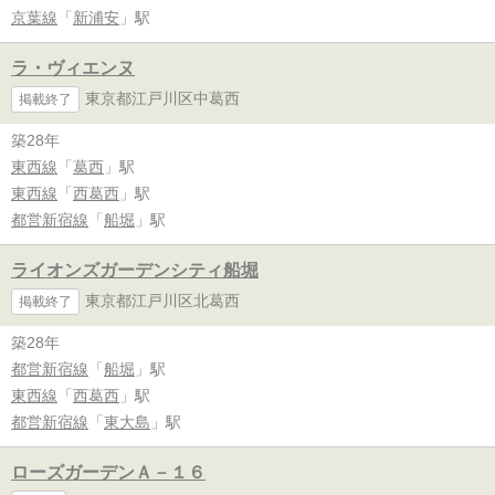
京葉線
「
新浦安
」駅
ラ・ヴィエンヌ
東京都江戸川区中葛西
掲載終了
築28年
東西線
「
葛西
」駅
東西線
「
西葛西
」駅
都営新宿線
「
船堀
」駅
ライオンズガーデンシティ船堀
東京都江戸川区北葛西
掲載終了
築28年
都営新宿線
「
船堀
」駅
東西線
「
西葛西
」駅
都営新宿線
「
東大島
」駅
ローズガーデンＡ－１６