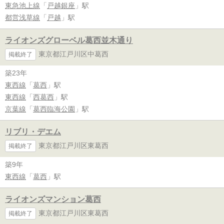
東急池上線
「
戸越銀座
」駅
都営浅草線
「
戸越
」駅
ライオンズグローベル葛西並木通り
東京都江戸川区中葛西
掲載終了
築23年
東西線
「
葛西
」駅
東西線
「
西葛西
」駅
京葉線
「
葛西臨海公園
」駅
リブリ・デエム
東京都江戸川区東葛西
掲載終了
築9年
東西線
「
葛西
」駅
ライオンズマンション葛西
東京都江戸川区東葛西
掲載終了