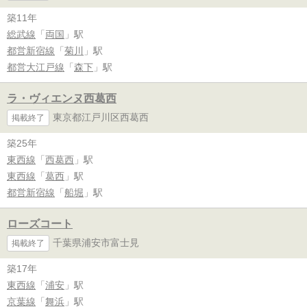
築11年
総武線
「
両国
」駅
都営新宿線
「
菊川
」駅
都営大江戸線
「
森下
」駅
ラ・ヴィエンヌ西葛西
東京都江戸川区西葛西
掲載終了
築25年
東西線
「
西葛西
」駅
東西線
「
葛西
」駅
都営新宿線
「
船堀
」駅
ローズコート
千葉県浦安市富士見
掲載終了
築17年
東西線
「
浦安
」駅
京葉線
「
舞浜
」駅