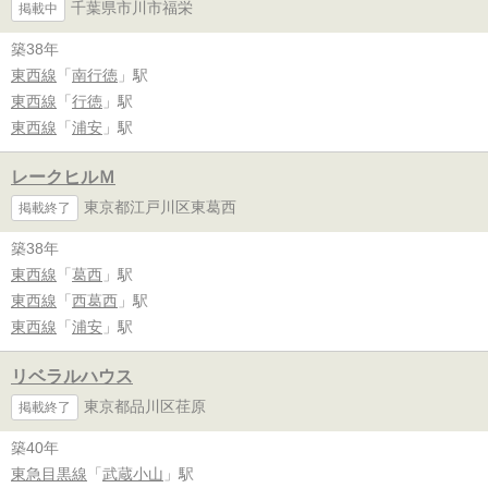
千葉県市川市福栄
掲載中
築38年
東西線
「
南行徳
」駅
東西線
「
行徳
」駅
東西線
「
浦安
」駅
レークヒルＭ
東京都江戸川区東葛西
掲載終了
築38年
東西線
「
葛西
」駅
東西線
「
西葛西
」駅
東西線
「
浦安
」駅
リベラルハウス
東京都品川区荏原
掲載終了
築40年
東急目黒線
「
武蔵小山
」駅